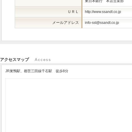
東日本銀行 本店営業部
ＵＲＬ
http://www.ssandt.co.jp
メールアドレス
info-sst@ssandt.co.jp
アクセスマップ
Access
JR巣鴨駅、都営三田線千石駅 徒歩8分