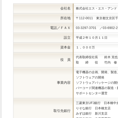
会社名
株式会社エス・エス・アンド
所在地
〒112-0011 東京都文京
電話／ＦＡＸ
03-3297-3701 ／03-6902-2
設立
平成２年１０月１１日
資本金
１，０００万
代表取締役社長 鈴木 克也
役 員
取 締 役 竹内 修
電子機器の企画、開発、製造
ソフトウェアの開発
事業内容
ソフトウェアパッケージの開
バーコード関連機器の製造・
サポートセンター運営
三菱東京UFJ銀行 日本橋中
りそな銀行 日本橋支店
取引先銀行
みずほ銀行 新川支店