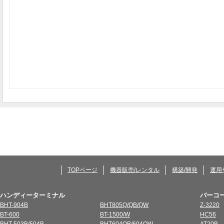
TOPページ
機器販売/レンタル
構築/開発
運用
ハンディーターミナル
バーコ
BHT-904B
BHT805Q/QB/QW
Z-3220
BT-600
BT-1500/W
HC56