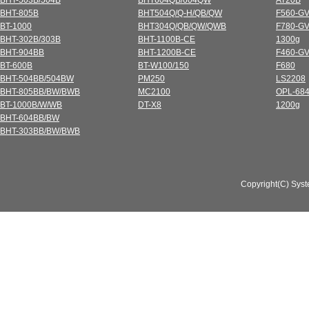
BHT-503B/504B
BHT604QB/604QW
AT20B
BHT-805B
BHT504Q/Q-H/QB/QW
F560-G
BT-1000
BHT304Q/QB/QW/QWB
F780-G
BHT-302B/303B
BHT-1100B-CE
1300g
BHT-904BB
BHT-1200B-CE
F460-G
BT-600B
BT-W100/150
F680
BHT-504BB/504BW
PM250
LS2208
BHT-805BB/BW/BWB
MC2100
OPL-684
BT-1000B/W/WB
DT-X8
1200g
BHT-604BB/BW
BHT-303BB/BW/BWB
Copyright(C) Syst