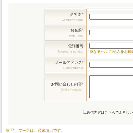
会社名
*
Company name
お名前
*
Your name
電話番号
※なるべくご記入をお願
Telephone number
メールアドレス
*
E-mail address
お問い合わせ内容
*
Kind of question
送信内容はこちらでよろし
※「*」マークは、必須項目です。